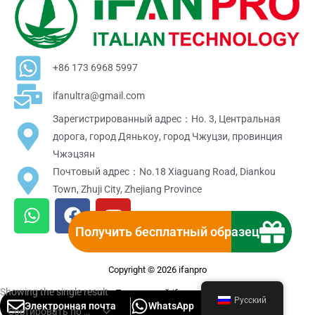
+86 173 6968 5997
ifanultra@gmail.com
Зарегистрированный адрес：Но. 3, Центральная
дорога, город Дянькоу, город Чжуцзи, провинция
Чжэцзян
Почтовый адрес：No.18 Xiaguang Road, Diankou
Town, Zhuji City, Zhejiang Province
W
F
Y
h
a
o
Получить бесплатный образец
a
c
u
t
e
t
Copyright © 2026 ifanpro
s
b
u
a
o
b
Showing the single result
Поверенный ifanpro
Русский
Электронная почта
WhatsApp
p
o
e