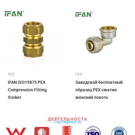
PEX
PEX
IFAN ISO15875 PEX
Заводской бесплатный
Compression Fitting
образец PEX сжатия
Socket
женский локоть
ДЕЯТЕЛЬНОСТЬ
Сертификаты