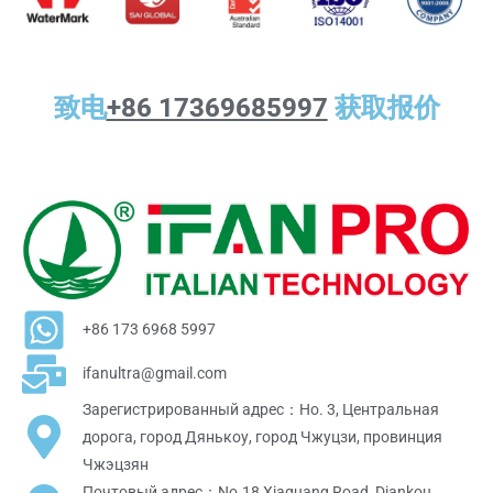
致电
+86 17369685997
获取报价
+86 173 6968 5997
ifanultra@gmail.com
Зарегистрированный адрес：Но. 3, Центральная
дорога, город Дянькоу, город Чжуцзи, провинция
Чжэцзян
Почтовый адрес：No.18 Xiaguang Road, Diankou